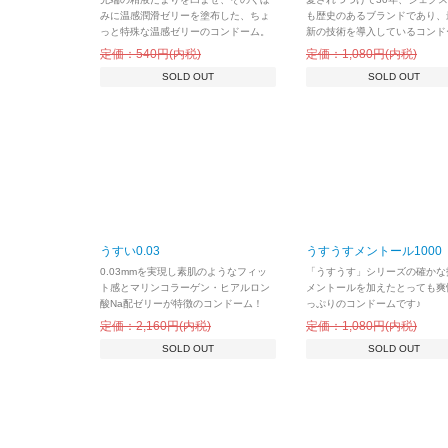
みに温感潤滑ゼリーを塗布した、ちょ
も歴史のあるブランドであり、
っと特殊な温感ゼリーのコンドーム。
新の技術を導入しているコンド
定価：540円(内税)
定価：1,080円(内税)
SOLD OUT
SOLD OUT
うすい0.03
うすうすメントール1000
0.03mmを実現し素肌のようなフィッ
「うすうす」シリーズの確かな
ト感とマリンコラーゲン・ヒアルロン
メントールを加えたとっても爽
酸Na配ゼリーが特徴のコンドーム！
っぷりのコンドームです♪
定価：2,160円(内税)
定価：1,080円(内税)
SOLD OUT
SOLD OUT