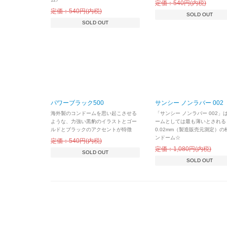
定価：540円(内税)
定価：540円(内税)
SOLD OUT
SOLD OUT
パワーブラック500
サンシー ノンラバー 002
海外製のコンドームを思い起こさせる
「サンシー ノンラバー 002」
ような、力強い黒豹のイラストとゴー
ームとしては最も薄いとされる
ルドとブラックのアクセントが特徴
0.02mm（製造販売元測定）の
ンドーム☆
定価：540円(内税)
定価：1,080円(内税)
SOLD OUT
SOLD OUT