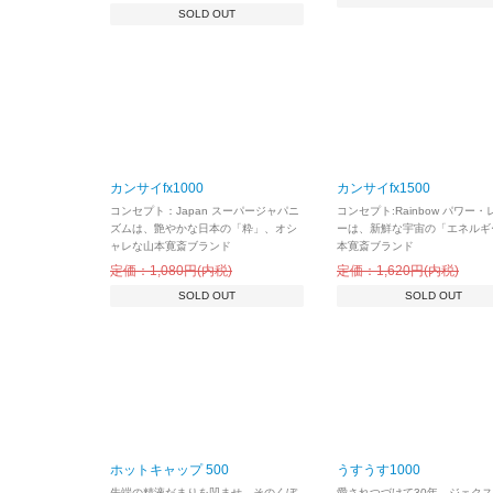
SOLD OUT
カンサイfx1000
カンサイfx1500
コンセプト：Japan スーパージャパニ
コンセプト:Rainbow パワー
ズムは、艶やかな日本の「粋」、オシ
ーは、新鮮な宇宙の「エネルギ
ャレな山本寛斎ブランド
本寛斎ブランド
定価：1,080円(内税)
定価：1,620円(内税)
SOLD OUT
SOLD OUT
ホットキャップ 500
うすうす1000
先端の精液だまりを凹ませ、そのくぼ
愛されつづけて30年、ジェク