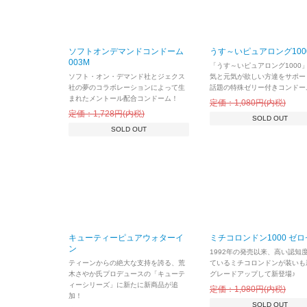
ソフトオンデマンドコンドーム
うす～いピュアロング100
003M
「うす～いピュアロング1000
ソフト・オン・デマンド社とジェクス
気と元気が欲しい方達をサポー
社の夢のコラボレーションによって生
話題の特殊ゼリー付きコンドー
まれたメントール配合コンドーム！
定価：1,080円(内税)
定価：1,728円(内税)
SOLD OUT
SOLD OUT
キューティーピュアウォターイ
ミチコロンドン1000 ゼ
ン
1992年の発売以来、高い認知
ティーンからの絶大な支持を誇る、荒
ているミチコロンドンが装いも
木さやか氏プロデュースの「キューテ
グレードアップして新登場♪
ィーシリーズ」に新たに新商品が追
定価：1,080円(内税)
加！
SOLD OUT