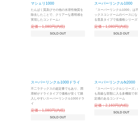
マシェリ1000
スーパーリンクル1000
たんぱく質及びその他の水溶性物質を
「スーパーリンクル1000」は
除去したことで、クリアーな透明感を
ックスコンドームのベースにな
実現したコンドーム♪
る普及タイプで低価格シリーズ
定価：1,080円(内税)
定価：1,080円(内税)
SOLD OUT
SOLD OUT
スーパーリンクル1000ドライ
スーパーリンクルfx2000
不二ラテックスの超定番でもあり、潤
「スーパーリンクルシリーズ」
滑材がドライタイプで価格が安くて購
も高級な部類に入る多機能で非
入しやすいスーパーリンクル1000ドラ
定感のあるコンドーム
イ
定価：2,160円(内税)
定価：1,080円(内税)
SOLD OUT
SOLD OUT