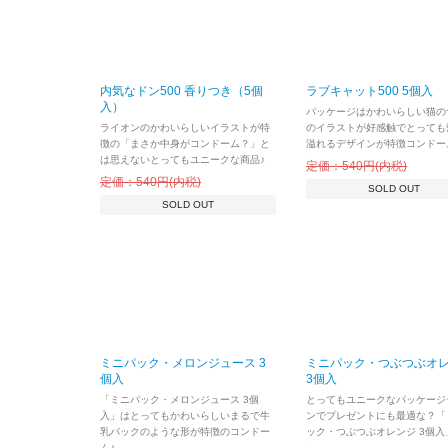
内気なドン500 香りつき（5個
ラブキャット500 5個入
入）
パッケージはかわいらしい猫の
ライオンのかわいらしいイラストが特
のイラストが好感触でとっても
徴の「まさか中身がコンドーム？」と
溢れるデザインが特徴コンドー
は思えないとってもユニークな商品♪
定価：540円(内税)
定価：540円(内税)
SOLD OUT
SOLD OUT
ミニパック・メロンジュース 3
ミニパック・つぶつぶオ
個入
3個入
「ミニパック・メロンジュース 3個
とってもユニークなパッケージ
入」はとってもかわいらしいまるで牛
ンでプレゼントにも最適な？「
乳パックのような形が特徴のコンドー
ック・つぶつぶオレンジ 3個入
ム♪