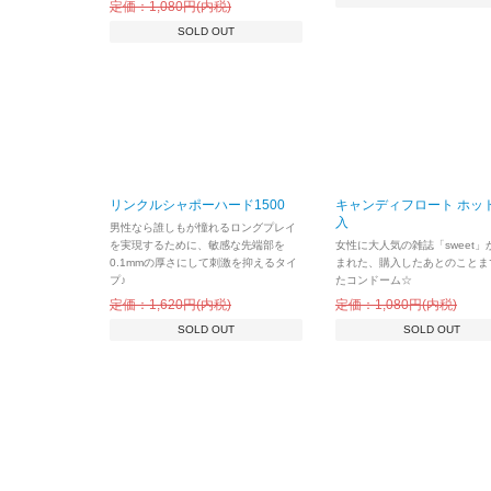
定価：1,080円(内税)
SOLD OUT
リンクルシャポーハード1500
キャンディフロート ホット
入
男性なら誰しもが憧れるロングプレイ
を実現するために、敏感な先端部を
女性に大人気の雑誌「sweet」
0.1mmの厚さにして刺激を抑えるタイ
まれた、購入したあとのことま
プ♪
たコンドーム☆
定価：1,620円(内税)
定価：1,080円(内税)
SOLD OUT
SOLD OUT