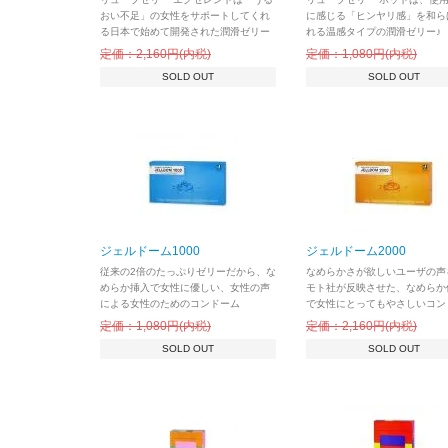
おい不足」の女性をサポートしてくれ
に感じる「ヒンヤリ感」を和ら
る日本で始めて開発された潤滑ゼリー
れる温感タイプの潤滑ゼリー♪
定価：2,160円(内税)
定価：1,080円(内税)
SOLD OUT
SOLD OUT
ジェルドーム1000
ジェルドーム2000
従来の2倍のたっぷりゼリーだから、な
なめらかさが欲しいユーザの声
めらか挿入で女性に優しい、女性の声
モト社が反映させた、なめらか
による女性のためのコンドーム
で女性にとってもやさしいコン
定価：1,080円(内税)
定価：2,160円(内税)
SOLD OUT
SOLD OUT