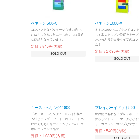
ベネトン 500-X
ベネトン1000-X
コンパクトなパッケージも魅力的で、
ネトン1000-Xはブランドコン
かばんに入れて常に持ち歩くには最適
して常にトップの位置をキープ
な商品となっています。
たたっぷりジェルタイプのコン
ム！
定価：540円(内税)
定価：1,080円(内税)
SOLD OUT
SOLD OUT
キース・へリング 1000
プレイボーイドット500
「キース・へリング 1000」は相模ゴ
世界的に有名な「プレイボーイ
ム社とポップ・アート、現代アートの
愛らしいトレードマークがかわ
巨匠でもあるキース・ヘリングのコラ
く、カラフルでポップなデザイ
ボレーション商品☆
定価：540円(内税)
定価：1,080円(内税)
SOLD OUT