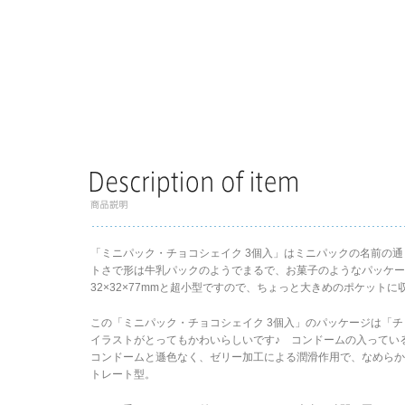
「ミニパック・チョコシェイク 3個入」はミニパックの名前の
トさで形は牛乳パックのようでまるで、お菓子のようなパッケー
32×32×77mmと超小型ですので、ちょっと大きめのポケット
この「ミニパック・チョコシェイク 3個入」のパッケージは「
イラストがとってもかわいらしいです♪ コンドームの入ってい
コンドームと遜色なく、ゼリー加工による潤滑作用で、なめら
トレート型。