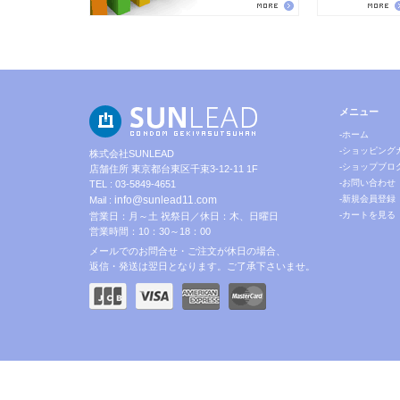
メニュー
-ホーム
-ショッピング
株式会社SUNLEAD
-ショップブロ
店舗住所 東京都台東区千束3-12-11 1F
-お問い合わせ
TEL : 03-5849-4651
info@sunlead11.com
-新規会員登録
Mail :
-カートを見る
営業日：月～土 祝祭日／休日：木、日曜日
営業時間：10：30～18：00
メールでのお問合せ・ご注文が休日の場合、
返信・発送は翌日となります。ご了承下さいませ。