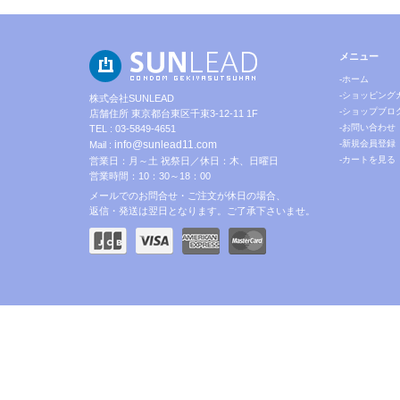
メニュー
-ホーム
-ショッピング
株式会社SUNLEAD
-ショップブロ
店舗住所 東京都台東区千束3-12-11 1F
-お問い合わせ
TEL : 03-5849-4651
info@sunlead11.com
-新規会員登録
Mail :
-カートを見る
営業日：月～土 祝祭日／休日：木、日曜日
営業時間：10：30～18：00
メールでのお問合せ・ご注文が休日の場合、
返信・発送は翌日となります。ご了承下さいませ。