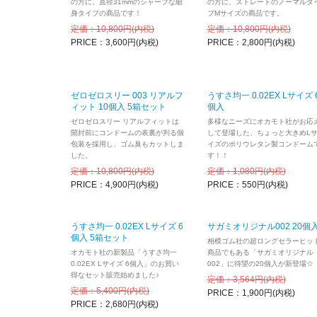
ト
」です！
の方に、直径31mmのシャープな細
の方に、ストレートのノーマルタ
身タイプの商品です！
プMサイズの商品です。
2021.05.01
5月のスペ
定価：10,800円(内税)
定価：10,800円(内税)
ト
」です！
PRICE：3,600円(内税)
PRICE：2,800円(内税)
2021.03.01
3月のスペ
2021.01.01
1月のスペ
ト
」です！
ゼロゼロスリー 003 リアルフ
うすさ均一 0.02EX Lサイズ 
ィット 10個入 5箱セット
個入
2020.12.23
2020年
ゼロゼロスリー リアルフィットは
多様なニーズにオカモト社がお応
2020.10.01
10月のス
開封前にコンドームの表裏が判る個
して登場した、ちょっと大きめL
付き 144
包装を採用し、ゴム臭もカットしま
イズのポリウレタン製コンドーム
した。
す！！
2020.08.01
8月のスペ
定価：10,800円(内税)
定価：1,080円(内税)
PRICE：4,900円(内税)
2020.06.01
PRICE：550円(内税)
6月のスペ
2020.04.17
営業時間短
新型コロナ
うすさ均一 0.02EX Lサイズ 6
サガミオリジナル002 20個
4月11日(土)
個入 5箱セット
相模ゴム社の超ロングセラーヒッ
お客様には
オカモト社の新製品「うすさ均一
商品でもある「サガミオリジナル
0.02EX Lサイズ 6個入」のお買い
002」に待望の20個入が新登場☆
2020.04.01
4月のスペ
得なセット販売始めました♪
定価：3,564円(内税)
定価：5,400円(内税)
PRICE：1,900円(内税)
PRICE：2,680円(内税)