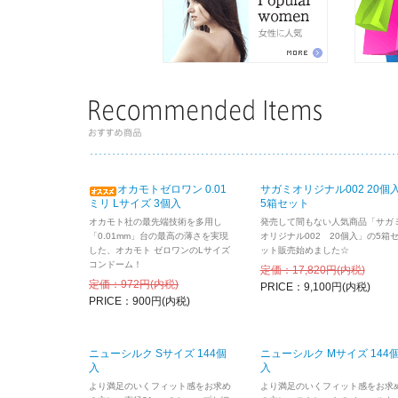
2022.11.01
11月のス
2022.10.01
10月のス
ト
」です！
2022.08.01
8月のスペ
2022.06.01
6月のスペ
ト
」です！
2022.04.01
4月のスペ
2022.03.14
ご好評につ
オカモトゼロワン 0.01
サガミオリジナル002 20個
Mサイズ 1
ミリ Lサイズ 3個入
5箱セット
2022.02.01
2月のスペ
オカモト社の最先端技術を多用し
発売して間もない人気商品「サガ
ト
」です！
「0.01mm」台の最高の薄さを実現
オリジナル002 20個入」の5箱
した、オカモト ゼロワンのLサイズ
ット販売始めました☆
2021.12.20
2021年
コンドーム！
定価：17,820円(内税)
定価：972円(内税)
PRICE：9,100円(内税)
2021.12.01
12月のス
PRICE：900円(内税)
2021.10.01
10月のス
ソート
」で
ニューシルク Sサイズ 144個
ニューシルク Mサイズ 144
2021.08.01
8月のスペ
入
入
2021.07.01
7月のスペ
より満足のいくフィット感をお求め
より満足のいくフィット感をお求