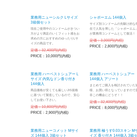
業務用ニューシルク Lサイズ
シャポーエム 144個入
3箱個セット
サイズ別コンドームの先駆け的な
現在ご使用中のコンドームがきつい
在で人気を博した「シャポーエム
方がより満足のいくフィット感をお
が業務用コンドームとして復活！
求めの方におすすめのゆったりLサ
定価：3,000円(内税)
イズの商品です。
PRICE：2,800円(内税)
定価：32,400円(内税)
PRICE：10,000円(内税)
業務用 ハーベストシュアー L
業務用 ハーベストシュアー
サイズ 内気なドン香り付き
144個入 アソート
144個入
まとめてご購入を検討されていた
商品価格が安くても厳しいJIS規格
様、お買い得となっていますので
に基づいて製造しているので、安心
非この機会にどうぞ！！
してお使い下さい。
定価：32,400円(内税)
定価：10,800円(内税)
PRICE：8,000円(内税)
PRICE：2,900円(内税)
業務用ニューコメット Mサイ
業務用 極うす0.03スキン M
ズ 144個入 3箱セット
イズ 香り付き 144個入 3箱