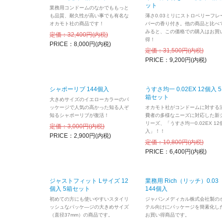
ット
業務用コンドームのなかでももっと
も品質、耐久性が高い事でも有名な
薄さ0.03ミリにストロベリーフレ
オカモト社の商品です！
バーの香り付き。他の商品と比べ
みると、この価格での購入はお買
定価：32,400円(内税)
得！
PRICE：8,000円(内税)
定価：31,500円(内税)
PRICE：9,200円(内税)
シャポーリブ 144個入
うすさ均一 0.02EX 12個入 5
箱セット
大きめサイズのイエローカラーのパ
ッケージで人気の高かった知る人ぞ
オカモト社がコンドームに対する
知るシャポーリブが復活！
費者の多様なニーズに対応した新
リーズ、「うすさ均一0.02EX 12
定価：3,000円(内税)
入」！！
PRICE：2,900円(内税)
定価：10,800円(内税)
PRICE：6,400円(内税)
ジャストフィット Lサイズ 12
業務用 Rich（リッチ）0.03
個入 5箱セット
144個入
初めての方にも使いやすいスタイリ
ジャパンメディカル株式会社製の
ッシュなパッケ―ジの大きめサイズ
テル向けにパッケージを簡素化し
（直径37mm）の商品です。
お買い得商品です。