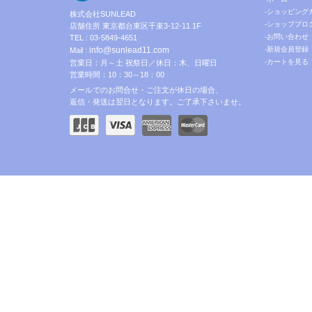
-ショッピング
株式会社SUNLEAD
-ショップブロ
店舗住所 東京都台東区千束3-12-11 1F
-お問い合わせ
TEL : 03-5849-4651
info@sunlead11.com
-新規会員登録
Mail :
-カートを見る
営業日：月～土 祝祭日／休日：木、日曜日
営業時間：10：30～18：00
メールでのお問合せ・ご注文が休日の場合、
返信・発送は翌日となります。ご了承下さいませ。