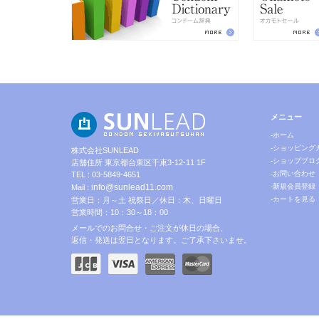
メニュー
-ホーム
-ショッピング
株式会社SUNLEAD
-ショップブロ
店舗住所 東京都台東区千束3-12-11 1F
-お問い合わせ
TEL : 03-5849-4651
info@sunlead11.com
-新規会員登録
Mail :
-カートを見る
営業日：月～土 祝祭日／休日：木、日曜日
営業時間：10：30～18：00
メールでのお問合せ・ご注文が休日の場合、
返信・発送は翌日となります。ご了承下さいませ。