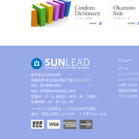
メニュー
-ホーム
-ショッピング
株式会社SUNLEAD
-ショップブロ
店舗住所 東京都台東区千束3-12-11 1F
-お問い合わせ
TEL : 03-5849-4651
info@sunlead11.com
-新規会員登録
Mail :
-カートを見る
営業日：月～土 祝祭日／休日：木、日曜日
営業時間：10：30～18：00
メールでのお問合せ・ご注文が休日の場合、
返信・発送は翌日となります。ご了承下さいませ。