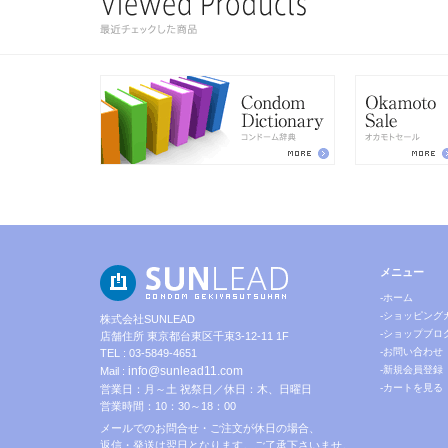
メニュー
-ホーム
-ショッピング
株式会社SUNLEAD
-ショップブロ
店舗住所 東京都台東区千束3-12-11 1F
-お問い合わせ
TEL : 03-5849-4651
info@sunlead11.com
-新規会員登録
Mail :
-カートを見る
営業日：月～土 祝祭日／休日：木、日曜日
営業時間：10：30～18：00
メールでのお問合せ・ご注文が休日の場合、
返信・発送は翌日となります。ご了承下さいませ。