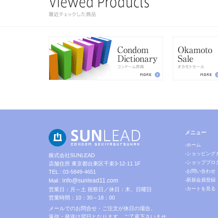
メニュー
-ホーム
-ショッピング
株式会社SUNLEAD
-ショップブロ
店舗住所 東京都台東区千束3-12-11 1F
-お問い合わせ
TEL : 03-5849-4651
info@sunlead11.com
-新規会員登録
Mail :
-カートを見る
営業日：月～土 祝祭日／休日：木、日曜日
営業時間：10：30～18：00
メールでのお問合せ・ご注文が休日の場合、
返信・発送は翌日となります。ご了承下さいませ。