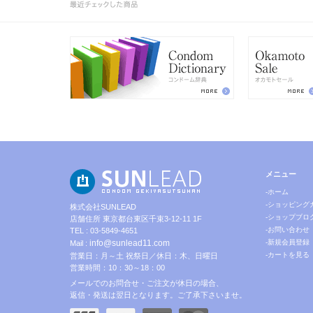
メニュー
-ホーム
-ショッピング
株式会社SUNLEAD
-ショップブロ
店舗住所 東京都台東区千束3-12-11 1F
-お問い合わせ
TEL : 03-5849-4651
info@sunlead11.com
-新規会員登録
Mail :
-カートを見る
営業日：月～土 祝祭日／休日：木、日曜日
営業時間：10：30～18：00
メールでのお問合せ・ご注文が休日の場合、
返信・発送は翌日となります。ご了承下さいませ。