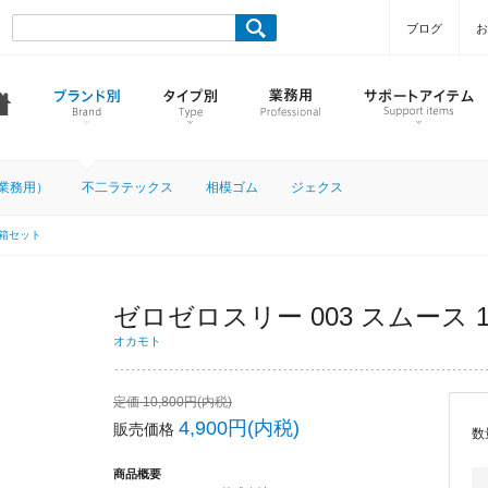
ブログ
お
業務用）
不二ラテックス
相模ゴム
ジェクス
5箱セット
ゼロゼロスリー 003 スムース 
オカモト
定価 10,800円(内税)
4,900円(内税)
販売価格
数
商品概要