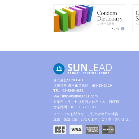
株式会社SUNLEAD
店舗住所 東京都台東区千束3-12-11 1F
TEL : 03-5849-4651
info@sunlead11.com
Mail :
営業日：月～土 祝祭日／休日：木、日曜日
営業時間：10：30～18：00
メールでのお問合せ・ご注文が休日の場合、
返信・発送は翌日となります。ご了承下さいませ。