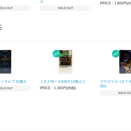
入
PRICE：1,800円(
OLD OUT
SOLD OUT
ストラルブ 10個入
うすさ均一 0.02EX 12個入り
グラマラスバタフラ
003
PRICE：1,300円(内税)
OLD OUT
SOLD O