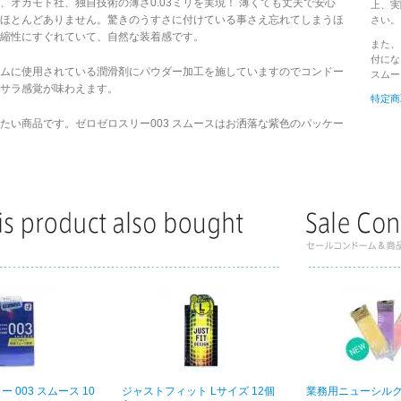
、オカモト社、独自技術の薄さ0.03ミリを実現！ 薄くても丈夫で安心
上、実
ほとんどありません。驚きのうすさに付けている事さえ忘れてしまうほ
さい。
縮性にすぐれていて、自然な装着感です。
また、
付にな
ドームに使用されている潤滑剤にパウダー加工を施していますのでコンドー
スムー
サラ感覚が味わえます。
特定商
たい商品です。ゼロゼロスリー003 スムースはお洒落な紫色のパッケー
 003 スムース 10
ジャストフィット Lサイズ 12個
業務用ニューシルク