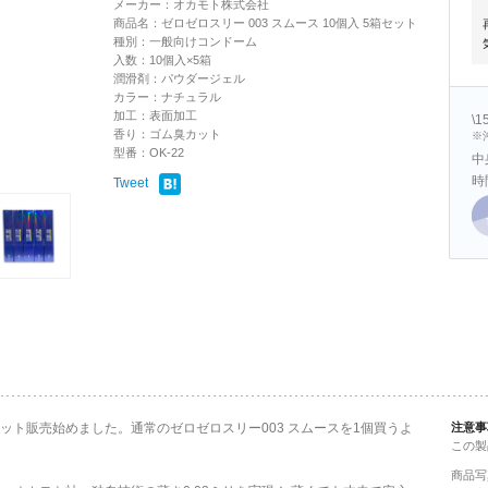
メーカー：オカモト株式会社
商品名：ゼロゼロスリー 003 スムース 10個入 5箱セット
種別：一般向けコンドーム
入数：10個入×5箱
潤滑剤：パウダージェル
カラー：ナチュラル
加工：表面加工
\
香り：ゴム臭カット
※
型番：OK-22
中
時
Tweet
セット販売始めました。通常のゼロゼロスリー003 スムースを1個買うよ
注意事
この製
商品写