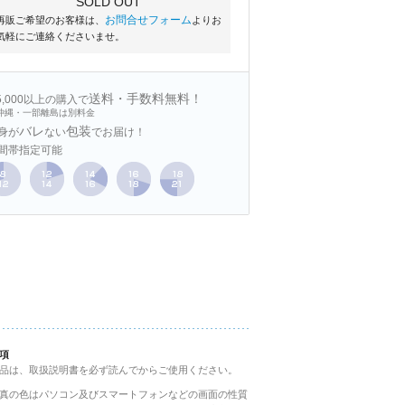
SOLD OUT
お問合せフォーム
再販ご希望のお客様は、
よりお
気軽にご連絡くださいませ。
送料・手数料無料！
15,000以上の購入で
沖縄・一部離島は別料金
バレ
包装
身が
ない
でお届け！
間帯指定可能
項
品は、取扱説明書を必ず読んでからご使用ください。
真の色はパソコン及びスマートフォンなどの画面の性質