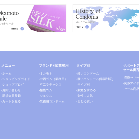
メニュー
ブランド別&業務用
タイプ別
サポート
セール商
-ホーム
-オカモト
-薄いコンドーム
-潤滑ゼリ
-ショッピングガイド
-中西ゴム（業務用）
-厚いコンドーム(早漏対応)
-洗浄アイ
-ショップブログ
-不二ラテックス
-サイズ別
-セール商
-お問い合わせ
-相模ゴム
-刺激を求める
-新規会員登録
-ジェクス
-女性に人気
-カートを見る
-業務用コンドーム
-まとめ買い