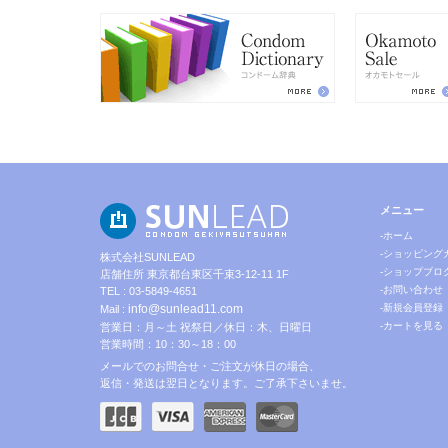
メニュー
-ホーム
-ショッピング
株式会社SUNLEAD
-ショップブロ
店舗住所 東京都台東区千束3-12-11 1F
-お問い合わせ
TEL : 03-5849-4651
info@sunlead11.com
-新規会員登録
Mail :
-カートを見る
営業日：月～土 祝祭日／休日：木、日曜日
営業時間：10：30～18：00
メールでのお問合せ・ご注文が休日の場合、
返信・発送は翌日となります。ご了承下さいませ。