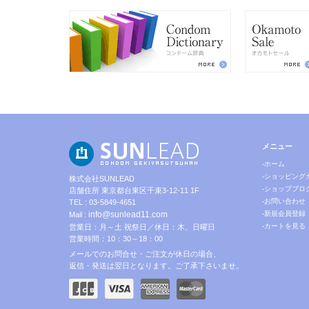
メニュー
-ホーム
-ショッピング
株式会社SUNLEAD
-ショップブロ
店舗住所 東京都台東区千束3-12-11 1F
-お問い合わせ
TEL : 03-5849-4651
info@sunlead11.com
-新規会員登録
Mail :
-カートを見る
営業日：月～土 祝祭日／休日：木、日曜日
営業時間：10：30～18：00
メールでのお問合せ・ご注文が休日の場合、
返信・発送は翌日となります。ご了承下さいませ。