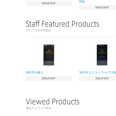
60g
SOLD OUT
SOLD OUT
SKYN 5個入
SKYN エクストラルブ 1
SOLD OUT
SOLD OUT