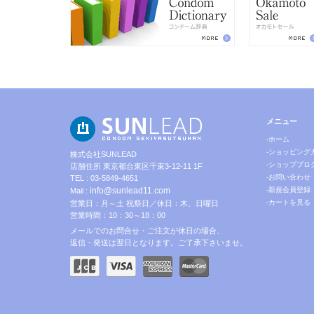
メニュー
-ホーム
-ショッピング
株式会社SUNLEAD
-ショップブロ
店舗住所 東京都台東区千束3-12-11 1F
-お問い合わせ
TEL : 03-5849-4651
info@sunlead11.com
-新規会員登録
Mail :
-カートを見る
営業日：月～土 祝祭日／休日：木、日曜日
営業時間：10：30～18：00
メールでのお問合せ・ご注文が休日の場合、
返信・発送は翌日となります。ご了承下さいませ。