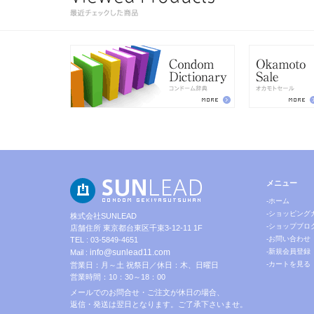
メニュー
-ホーム
-ショッピング
株式会社SUNLEAD
-ショップブロ
店舗住所 東京都台東区千束3-12-11 1F
-お問い合わせ
TEL : 03-5849-4651
info@sunlead11.com
-新規会員登録
Mail :
-カートを見る
営業日：月～土 祝祭日／休日：木、日曜日
営業時間：10：30～18：00
メールでのお問合せ・ご注文が休日の場合、
返信・発送は翌日となります。ご了承下さいませ。