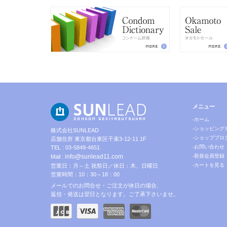
メニュー
-ホーム
-ショッピング
株式会社SUNLEAD
-ショップブロ
店舗住所 東京都台東区千束3-12-11 1F
-お問い合わせ
TEL : 03-5849-4651
info@sunlead11.com
-新規会員登録
Mail :
-カートを見る
営業日：月～土 祝祭日／休日：木、日曜日
営業時間：10：30～18：00
メールでのお問合せ・ご注文が休日の場合、
返信・発送は翌日となります。ご了承下さいませ。