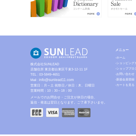
メニュー
-ホーム
-ショッピング
株式会社SUNLEAD
-ショップブロ
店舗住所 東京都台東区千束3-12-11 1F
-お問い合わせ
TEL : 03-5849-4651
info@sunlead11.com
-新規会員登録
Mail :
-カートを見る
営業日：月～土 祝祭日／休日：木、日曜日
営業時間：10：30～18：00
メールでのお問合せ・ご注文が休日の場合、
返信・発送は翌日となります。ご了承下さいませ。