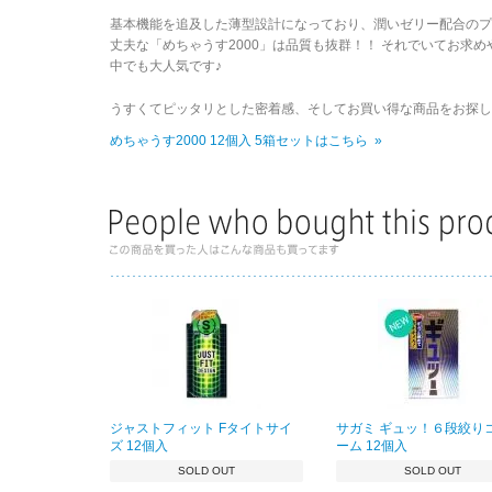
基本機能を追及した薄型設計になっており、潤いゼリー配合の
丈夫な「めちゃうす2000」は品質も抜群！！ それでいてお求
中でも大人気です♪
うすくてピッタリとした密着感、そしてお買い得な商品をお探し
めちゃうす2000 12個入 5箱セットはこちら »
ジャストフィット Fタイトサイ
サガミ ギュッ！６段絞り
ズ 12個入
ーム 12個入
SOLD OUT
SOLD OUT