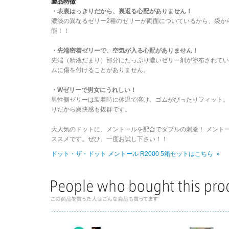
製品特徴
・表裏はっきりだから、裏返る心配がありません！
濃淡の異なるゼリー2種のゼリーが両面についているから、袋か
能！！
・先端密着ゼリーで、空気が入る心配がありません！
先端（精液だまり）部分にたっぷり濃いゼリー剤が塗布されて
ムに傷を付けることがありません。
・Wゼリーで男女にうれしい！
男性側ゼリーは装着時に体温で溶け、ゴムがぴったりフィット
りだから爽快感も抜群です。
大人気のドットに、メントールを配合でダブルの刺激！ メント
ススメです。ぜひ、一度お試し下さい！！
ドット・ザ・ドット メントール R2000 5箱セットはこちら »