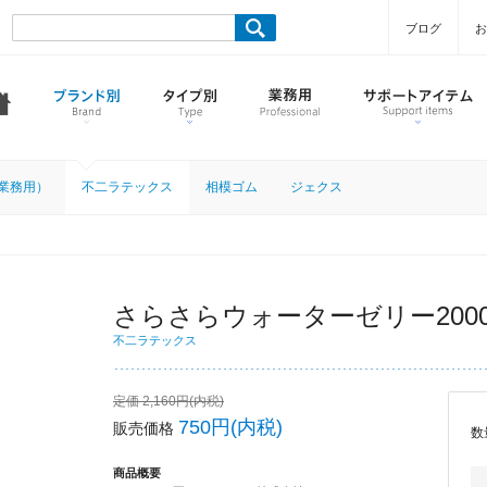
ブログ
お
業務用）
不二ラテックス
相模ゴム
ジェクス
さらさらウォーターゼリー200
不二ラテックス
定価 2,160円(内税)
750円(内税)
販売価格
数
商品概要