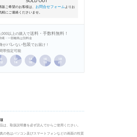
SOLD OUT
お問合せフォーム
再販ご希望のお客様は、
よりお
気軽にご連絡くださいませ。
送料・手数料無料！
15,000以上の購入で
沖縄・一部離島は別料金
バレ
包装
身が
ない
でお届け！
間帯指定可能
項
品は、取扱説明書を必ず読んでからご使用ください。
真の色はパソコン及びスマートフォンなどの画面の性質