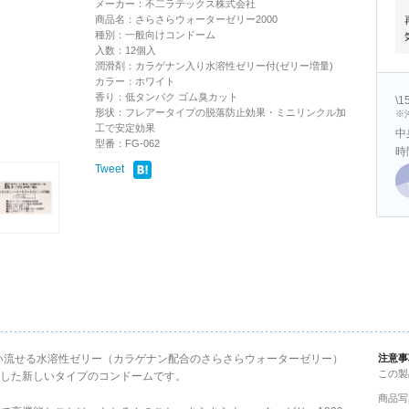
メーカー：不二ラテックス株式会社
商品名：さらさらウォーターゼリー2000
種別：一般向けコンドーム
入数：12個入
潤滑剤：カラゲナン入り水溶性ゼリー付(ゼリー増量)
カラー：ホワイト
香り：低タンパク ゴム臭カット
\
形状：フレアータイプの脱落防止効果・ミニリンクル加
※
工で安定効果
中
型番：FG-062
時
Tweet
洗い流せる水溶性ゼリー（カラゲナン配合のさらさらウォーターゼリー）
注意事
この製
した新しいタイプのコンドームです。
商品写