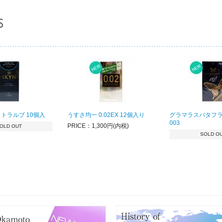
ストラルブ 10個入
うすさ均一 0.02EX 12個入り
グラマラスバタフラ
003
PRICE：1,300円(内税)
OLD OUT
SOLD O