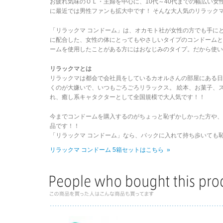
お疲れ気味のＯＬ・主婦を中心に、10代～40代までの幅広い
に最近では男性ファンも拡大中です！ そんな大人気のリラック
「リラックマ コンドーム」は、オカモト社が女性の方でも手に
に配合した、女性の体にとってもやさしいタイプのコンドーム
ームを使用したことがある方にはおなじみのタイプ。だから使い
リラックマとは
リラックマは都会で会社員をしているカオルさんの部屋にある日
くのが大嫌いで、いつもごろごろリラックス。 絵本、お菓子、
れ、癒し系キャタクターとして全国規模で大人気です！！
今までコンドームを購入するのがちょっと恥ずかしかった方や
品です！！
「リラックマ コンドーム」なら、バックに入れて持ち歩いても
リラックマ コンドーム 5箱セットはこちら »