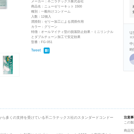
メーカー：不二ラテックス株式会社
商品名：ニューゼリーキット 1500
種別：一般向けコンドーム
入数：12個入
潤滑剤：ゼリー加工による潤滑作用
カラー：グリーン
特徴：オールマイティ型の脱落防止効果・ミニリンクル
\
とダブルチェーン加工で安定効果
※
型番：FG-051
中
時
Tweet
様から多くの支持を受けている不二ラテックス社のスタンダードコンドー
注意事
この製
商品写