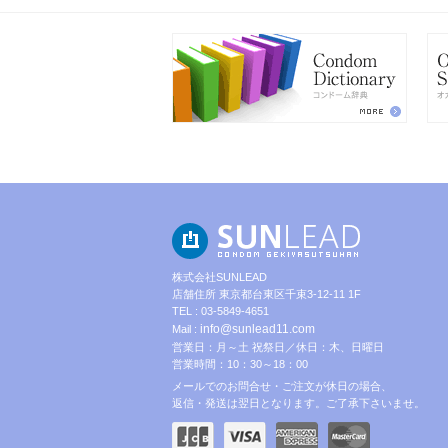
株式会社SUNLEAD
店舗住所 東京都台東区千束3-12-11 1F
TEL : 03-5849-4651
info@sunlead11.com
Mail :
営業日：月～土 祝祭日／休日：木、日曜日
営業時間：10：30～18：00
メールでのお問合せ・ご注文が休日の場合、
返信・発送は翌日となります。ご了承下さいませ。