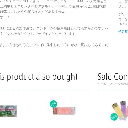
ダブルチェーン加工により「ニューゼリーキット 1000」の安定感をさ
上、実
止効果とミニリンクルとダブルチェーン加工で使用時の安定感は抜群
さい。
抜け落ちてしまう心配もほとんどありません。
また、
す！！
付にな
150
ー加工による潤滑作用で、コンドームの使用感はとっても滑らかです。パ
特定商
えてくれそうなやさしいデザインとなっています。
がほしい方はもちろん、プレイに集中したい方にぜひ一度試してみていた