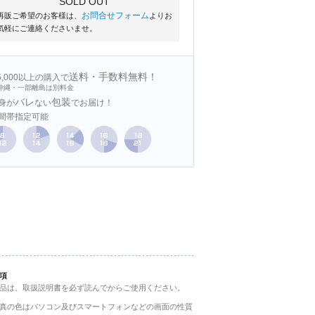
SOLD OUT
お問合せフォーム
再販ご希望のお客様は、
よりお
気軽にご連絡くださいませ。
送料・手数料無料！
15,000以上の購入で
沖縄・一部離島は別料金
バレ
包装
身が
ない
でお届け！
間帯指定可能
項
品は、取扱説明書を必ず読んでからご使用ください。
真の色はパソコン及びスマートフォンなどの画面の性質