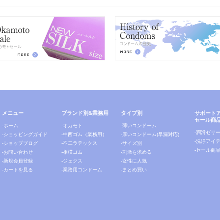
メニュー
ブランド別&業務用
タイプ別
サポート
セール商
-ホーム
-オカモト
-薄いコンドーム
-潤滑ゼリ
-ショッピングガイド
-中西ゴム（業務用）
-厚いコンドーム(早漏対応)
-洗浄アイ
-ショップブログ
-不二ラテックス
-サイズ別
-セール商
-お問い合わせ
-相模ゴム
-刺激を求める
-新規会員登録
-ジェクス
-女性に人気
-カートを見る
-業務用コンドーム
-まとめ買い