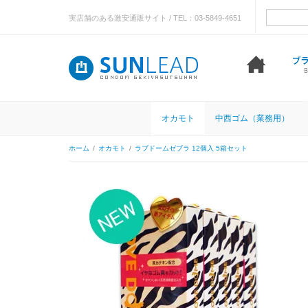
実店舗のある激安通販サイト / TEL：03-5849-4651
オカモト
中西ゴム（業務用）
ホーム
/
オカモト
/
ラブドームゼブラ 12個入 5箱セット