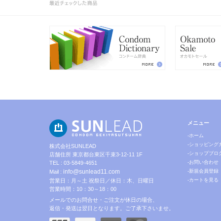
メニュー
-ホーム
-ショッピング
株式会社SUNLEAD
-ショップブロ
店舗住所 東京都台東区千束3-12-11 1F
-お問い合わせ
TEL : 03-5849-4651
info@sunlead11.com
-新規会員登録
Mail :
-カートを見る
営業日：月～土 祝祭日／休日：木、日曜日
営業時間：10：30～18：00
メールでのお問合せ・ご注文が休日の場合、
返信・発送は翌日となります。ご了承下さいませ。