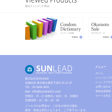
メニュー
-ホーム
-ショッピング
株式会社SUNLEAD
-ショップブロ
店舗住所 東京都台東区千束3-12-11 1F
-お問い合わせ
TEL : 03-5849-4651
info@sunlead11.com
-新規会員登録
Mail :
-カートを見る
営業日：月～土 祝祭日／休日：木、日曜日
営業時間：10：30～18：00
メールでのお問合せ・ご注文が休日の場合、
返信・発送は翌日となります。ご了承下さいませ。