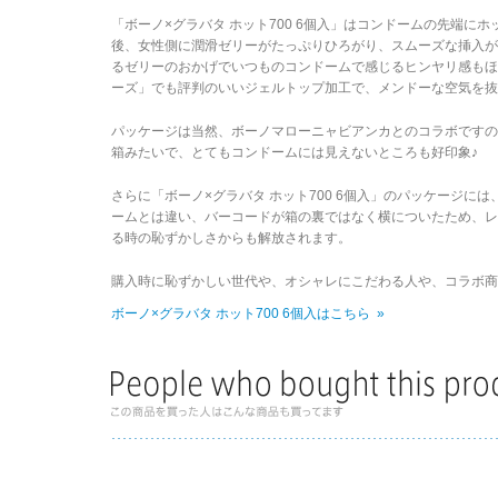
「ボーノ×グラバタ ホット700 6個入」はコンドームの先端
後、女性側に潤滑ゼリーがたっぷりひろがり、スムーズな挿入が
るゼリーのおかげでいつものコンドームで感じるヒンヤリ感も
ーズ」でも評判のいいジェルトップ加工で、メンドーな空気を抜
パッケージは当然、ボーノマローニャビアンカとのコラボです
箱みたいで、とてもコンドームには見えないところも好印象♪
さらに「ボーノ×グラバタ ホット700 6個入」のパッケージ
ームとは違い、バーコードが箱の裏ではなく横についたため、
る時の恥ずかしさからも解放されます。
購入時に恥ずかしい世代や、オシャレにこだわる人や、コラボ商
ボーノ×グラバタ ホット700 6個入はこちら »