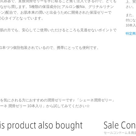
式容器で、直接潤滑ゼリーを手に取ること無く注入できるので、とても
上、実
ながら潤します。5種類の保湿成分(ヒアルロン酸Na、グリチルリチン
さい。
チン)配合で、お肌本来の潤いと出会うために開発された保湿ゼリーで
また、
安心タイプとなっています。
付にな
10本
肌の方でも、安心してご使用いただけるところも見逃せないポイントで
特定商
1本づつ個別包装されているので、携帯にとっても便利です。
を気にされる方におすすめの潤滑ゼリーです♪ 「シェーネ潤滑ゼリー」
ネ 潤滑ゼリー 10本入り」から試してみてください☆