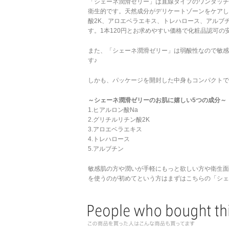
「シェーネ潤滑ゼリー」は直線タイプのワンタッチ
衛生的です。天然成分がデリケートゾーンをケアし
酸2K、アロエベラエキス、トレハロース、アルブ
す。1本120円とお求めやすい価格で化粧品認可の
また、「シェーネ潤滑ゼリー」は弱酸性なので敏感
す♪
しかも、パッケージを開封した中身もコンパクトで
～シェーネ潤滑ゼリーのお肌に嬉しい5つの成分～
1.ヒアルロン酸Na
2.グリチルリチン酸2K
3.アロエベラエキス
4.トレハロース
5.アルブチン
敏感肌の方や潤いが手軽にもっと欲しい方や衛生面
を使うのが初めてという方はまずはこちらの「シェー