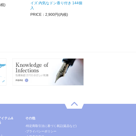
イズ 内気なドン香り付き 144個
内税)
入
PRICE：2,900円(内税)
アイテム&
その他
品
-特定商取引法に基づく表記(返品など)
ー
-プライバシーポリシー
テム