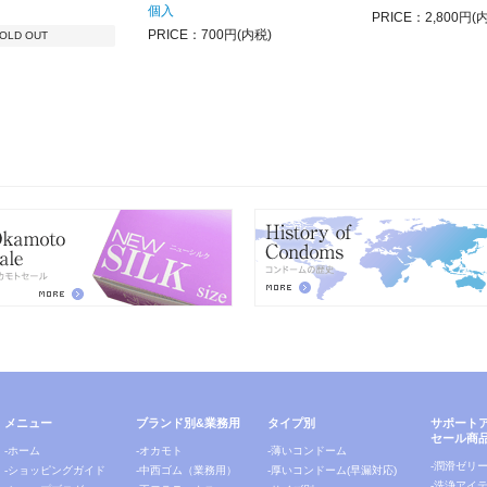
個入
PRICE：2,800円(
PRICE：700円(内税)
OLD OUT
メニュー
ブランド別&業務用
タイプ別
サポート
セール商
-ホーム
-オカモト
-薄いコンドーム
-潤滑ゼリ
-ショッピングガイド
-中西ゴム（業務用）
-厚いコンドーム(早漏対応)
-洗浄アイ