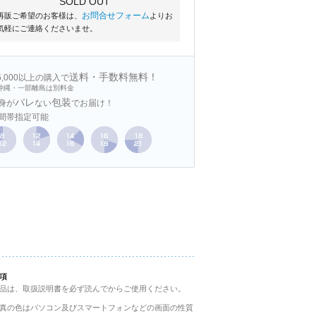
SOLD OUT
お問合せフォーム
再販ご希望のお客様は、
よりお
気軽にご連絡くださいませ。
送料・手数料無料！
15,000以上の購入で
沖縄・一部離島は別料金
バレ
包装
身が
ない
でお届け！
間帯指定可能
項
品は、取扱説明書を必ず読んでからご使用ください。
真の色はパソコン及びスマートフォンなどの画面の性質