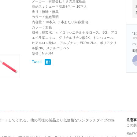
メーカー：有限会社くさの葉化粧品
商品名：シェーネ潤滑ゼリー 10本入
香り：無味・無臭
カラー：無色透明
内容量：10本入（1本あたり内容量2g）
カラー：無色
成分：精製水、ヒドロキシエチルセルロース、BG、アロ
\
エベラ葉エキス、グリチルリチン酸2K、トレハロース、
※
ヒアルロン酸Na、アルブチン、EDRA-2Na、ポリアクリ
中
ル酸Na、メチルパラベン
時
型番：NS-014
Tweet
ポートしてくれる、他の同様の製品より低価格なワンタッチタイプの保
注意事
この製
商品写