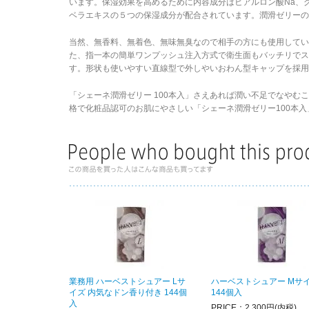
います。保湿効果を高めるために内容成分はヒアルロン酸Na、
ベラエキスの５つの保湿成分が配合されています。潤滑ゼリー
当然、無香料、無着色、無味無臭なので相手の方にも使用してい
た、指一本の簡単ワンプッシュ注入方式で衛生面もバッチリでス
す。形状も使いやすい直線型で外しやいおわん型キャップを採用
「シェーネ潤滑ゼリー 100本入」さえあれば潤い不足でなやむ
格で化粧品認可のお肌にやさしい「シェーネ潤滑ゼリー100本
業務用 ハーベストシュアー Lサ
ハーベストシュアー Mサ
イズ 内気なドン香り付き 144個
144個入
入
PRICE：2,300円(内税)