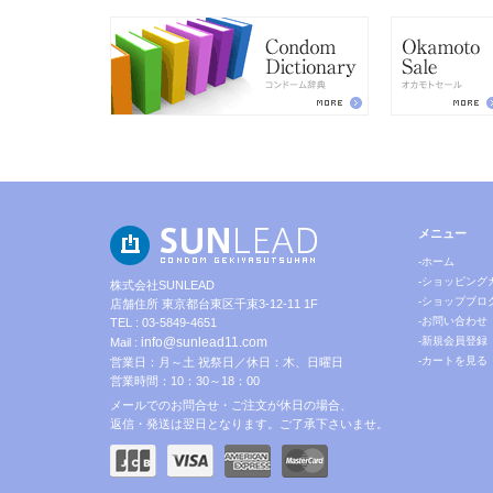
メニュー
-ホーム
-ショッピング
株式会社SUNLEAD
-ショップブロ
店舗住所 東京都台東区千束3-12-11 1F
-お問い合わせ
TEL : 03-5849-4651
info@sunlead11.com
-新規会員登録
Mail :
-カートを見る
営業日：月～土 祝祭日／休日：木、日曜日
営業時間：10：30～18：00
メールでのお問合せ・ご注文が休日の場合、
返信・発送は翌日となります。ご了承下さいませ。