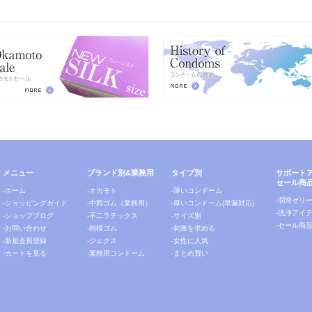
メニュー
ブランド別&業務用
タイプ別
サポート
セール商
-ホーム
-オカモト
-薄いコンドーム
-潤滑ゼリ
-ショッピングガイド
-中西ゴム（業務用）
-厚いコンドーム(早漏対応)
-洗浄アイ
-ショップブログ
-不二ラテックス
-サイズ別
-セール商
-お問い合わせ
-相模ゴム
-刺激を求める
-新規会員登録
-ジェクス
-女性に人気
-カートを見る
-業務用コンドーム
-まとめ買い