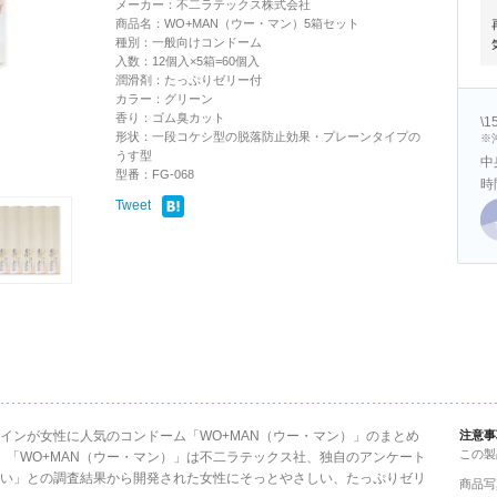
メーカー：不二ラテックス株式会社
商品名：WO+MAN（ウー・マン）5箱セット
種別：一般向けコンドーム
入数：12個入×5箱=60個入
潤滑剤：たっぷりゼリー付
カラー：グリーン
香り：ゴム臭カット
\
形状：一段コケシ型の脱落防止効果・プレーンタイプの
※
うす型
中
型番：FG-068
時
Tweet
インが女性に人気のコンドーム「WO+MAN（ウー・マン）」のまとめ
注意事
この製
 「WO+MAN（ウー・マン）」は不二ラテックス社、独自のアンケート
い」との調査結果から開発された女性にそっとやさしい、たっぷりゼリ
商品写