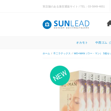
実店舗のある激安通販サイト / TEL：03-5849-4651
オカモト
中西ゴム（
ホーム
/
不二ラテックス
/
WO+MAN（ウー・マン） 5箱セ