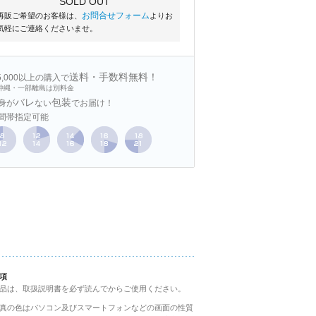
SOLD OUT
お問合せフォーム
再販ご希望のお客様は、
よりお
気軽にご連絡くださいませ。
送料・手数料無料！
15,000以上の購入で
沖縄・一部離島は別料金
バレ
包装
身が
ない
でお届け！
間帯指定可能
項
品は、取扱説明書を必ず読んでからご使用ください。
真の色はパソコン及びスマートフォンなどの画面の性質