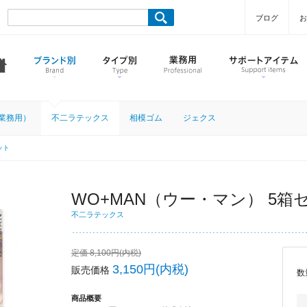
ブログ
お
業務用）
不二ラテックス
相模ゴム
ジェクス
ット
WO+MAN（ウー・マン） 5箱
不二ラテックス
定価 8,100円(内税)
3,150円(内税)
販売価格
数
商品概要