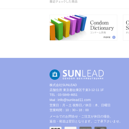
株式会社SUNLEAD
店舗住所 東京都台東区千束3-12-11 1F
TEL : 03-5849-4651
info@sunlead11.com
Mail :
営業日：月～土 祝祭日／休日：木、日曜日
営業時間：10：30～18：00
メールでのお問合せ・ご注文が休日の場合、
返信・発送は翌日となります。ご了承下さいませ。