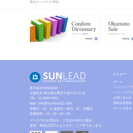
メニュー
-ホーム
-ショッピング
株式会社SUNLEAD
-ショップブロ
店舗住所 東京都台東区千束3-12-11 1F
-お問い合わせ
TEL : 03-5849-4651
info@sunlead11.com
-新規会員登録
Mail :
-カートを見る
営業日：月～土 祝祭日／休日：木、日曜日
営業時間：10：30～18：00
メールでのお問合せ・ご注文が休日の場合、
返信・発送は翌日となります。ご了承下さいませ。