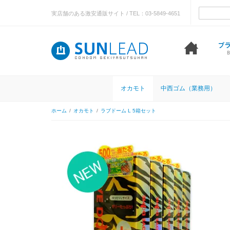
実店舗のある激安通販サイト / TEL：03-5849-4651
オカモト
中西ゴム（業務用）
ホーム
/
オカモト
/
ラブドーム L 5箱セット