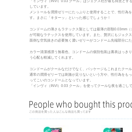
「インヴィ（INVI）0.03 クール」はジェクス社が最も得意
しています。
メントールを潤滑ゼリーにたっぷりと使用することで、性行為
す。まさに「
キターッ
」といった感じでしょうか！
コンドームの薄さもラテックス製としては最薄の部類0.03mm
が可能なラテックスを使用しています。また、贅沢にもジェク
面倒な空気抜きの必要無く濃いゼリーがコンドーム先端部分にた
カラー清潔感漂う無着色、コンドームの個別包装は裏表はっき
う心配も軽減してくれます。
コンドームがクールなだけでなく、パッケージもこれまたクー
通常の潤滑ゼリーでは刺激が足りないという方や、性行為をも
ってこいのコンドームとなっています。
「インヴィ（INVI）0.03 クール」を使ってクールな夜を過ご