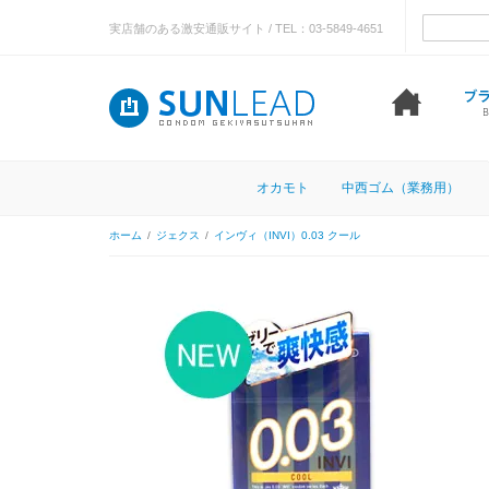
実店舗のある激安通販サイト / TEL：03-5849-4651
オカモト
中西ゴム（業務用）
ホーム
/
ジェクス
/
インヴィ（INVI）0.03 クール