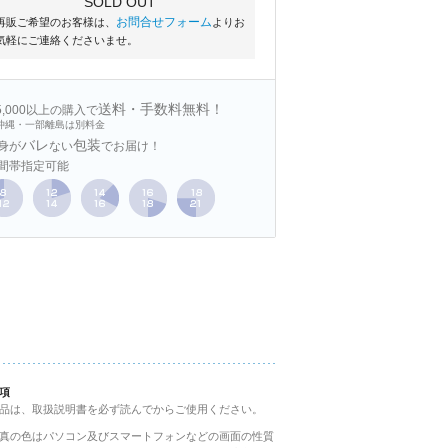
SOLD OUT
お問合せフォーム
再販ご希望のお客様は、
よりお
気軽にご連絡くださいませ。
送料・手数料無料！
15,000以上の購入で
沖縄・一部離島は別料金
バレ
包装
身が
ない
でお届け！
間帯指定可能
項
品は、取扱説明書を必ず読んでからご使用ください。
真の色はパソコン及びスマートフォンなどの画面の性質