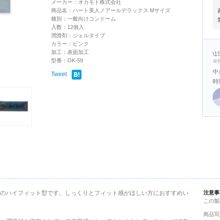
メーカー：オカモト株式会社
商品名：ハート美人ノアールデラックス Mサイズ
種別：一般向けコンドーム
入数：12個入
潤滑剤：ジェルタイプ
カラー：ピンク
加工：表面加工
\
型番：OK-59
※
中
Tweet
時
のハイフィット型です。しっくりとフィット感がほしい方におすすめい
注意事
この製
商品写