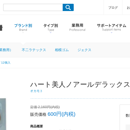
ブログ
お
業務用）
不二ラテックス
相模ゴム
ジェクス
12個入
ハート美人ノアールデラックス 
オカモト
定価 2,160円(内税)
600円(内税)
販売価格
数
商品概要