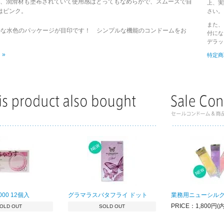
、潤滑材も塗布されていて使用感はとってもなめらかで、スムーズで自
上、実
はピンク。
さい。
また、
かな水色のパッケージが目印です！ シンプルな機能のコンドームをお
付にな
デラッ
»
特定商
00 12個入
グラマラスバタフライ ドット
業務用ニューシルク
PRICE：1,800円(
OLD OUT
SOLD OUT