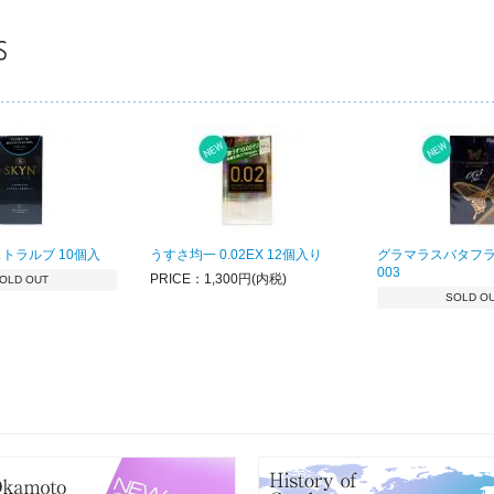
ストラルブ 10個入
うすさ均一 0.02EX 12個入り
グラマラスバタフラ
003
PRICE：1,300円(内税)
OLD OUT
SOLD O