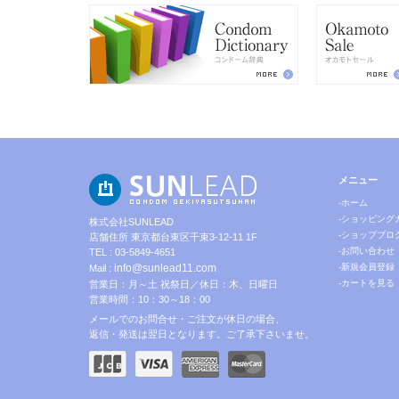
メニュー
-ホーム
-ショッピング
株式会社SUNLEAD
-ショップブロ
店舗住所 東京都台東区千束3-12-11 1F
-お問い合わせ
TEL : 03-5849-4651
info@sunlead11.com
-新規会員登録
Mail :
-カートを見る
営業日：月～土 祝祭日／休日：木、日曜日
営業時間：10：30～18：00
メールでのお問合せ・ご注文が休日の場合、
返信・発送は翌日となります。ご了承下さいませ。