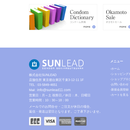
メニュー
-ホーム
-ショッピング
株式会社SUNLEAD
-ショップブロ
店舗住所 東京都台東区千束3-12-11 1F
-お問い合わせ
TEL : 03-5849-4651
info@sunlead11.com
-新規会員登録
Mail :
-カートを見る
営業日：月～土 祝祭日／休日：木、日曜日
営業時間：10：30～18：00
メールでのお問合せ・ご注文が休日の場合、
返信・発送は翌日となります。ご了承下さいませ。